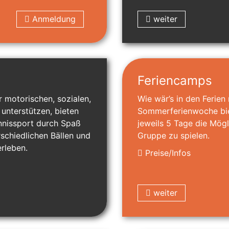
Anmeldung
weiter
Feriencamps
r motorischen, sozialen,
Wie wär’s in den Ferien
unterstützen, bieten
Sommerferienwoche biet
ennissport durch Spaß
jeweils 5 Tage die Mögl
chiedlichen Bällen und
Gruppe zu spielen.
erleben.
Preise/Infos
weiter