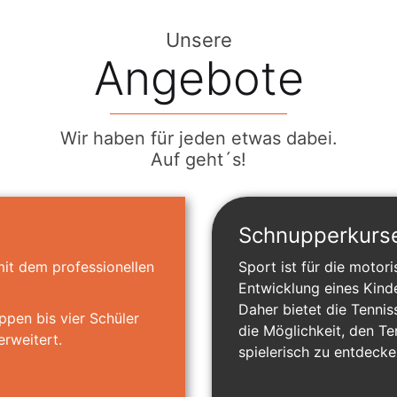
Unsere
Angebote
Wir haben für jeden etwas dabei.
Auf geht´s!
Schnupperkurs
mit dem professionellen
Sport ist für die motor
Entwicklung eines Kind
Daher bietet die Tenni
ppen bis vier Schüler
die Möglichkeit, den T
erweitert.
spielerisch zu entdecke