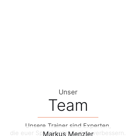
Unser
Team
Unsere Trainer sind Experten,
die euer Spiel kontinuierlich verbessern.
Markus Menzler